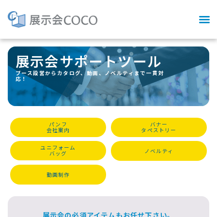
展示会サポートツール
ブース設営からカタログ、動画、ノベルティまで一貫対
応！
パンフ
バナー
会社案内
タペストリー
ユニフォーム
ノベルティ
バッグ
動画制作
展示会の必須アイテムもお任せ下さい。