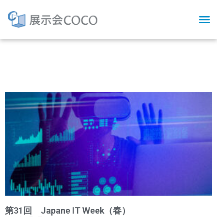
Tag: 第31回 Japane IT
Week（春）
第31回 Japane IT Week（春）